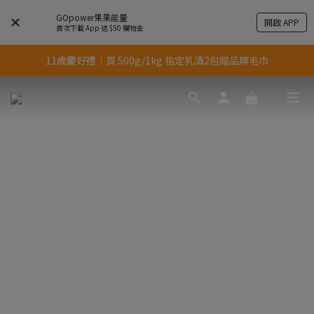
GOpower果果能量
開啟 APP
結帳輸入優惠代碼【gopower】享全單95折優惠！
首次下載 App 送 $50 購物金
11歲慶好禮｜買 500g/1kg 指定乳清2包贈品牌毛巾
果果11歲慶｜App 下單享 5% 購物金回饋
果果11歲慶｜App 下單享 5% 購物金回饋