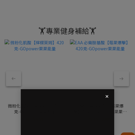
🏋️專業健身補給🏋️
微粉化肌酸【檸檬萊姆】420
EAA 必需胺基酸【莓果爆
克-GOpower果果能量
擊】420克-GOpower果果能
量
NT$659
NT$1,099
NT$799
NT$1,199