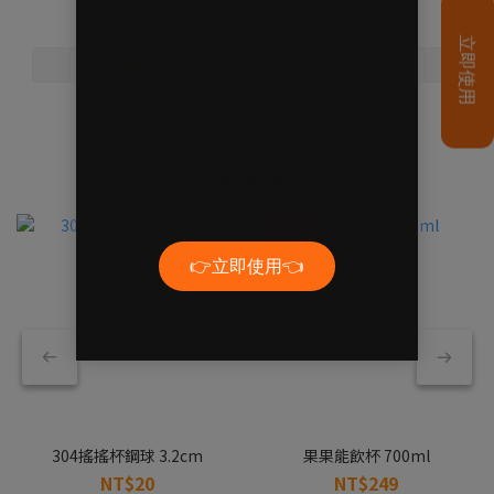
🥤精選搖搖杯款🥤
新色上市！
304搖搖杯鋼球 3.2cm
果果能飲杯 700ml
NT$20
NT$249