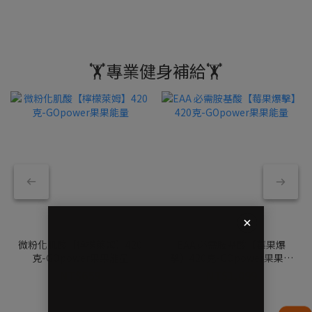
🏋️專業健身補給🏋️
微粉化肌酸【檸檬萊姆】420
EAA 必需胺基酸【莓果爆
克-GOpower果果能量
擊】420克-GOpower果果能
量
NT$659
NT$1,099
NT$799
NT$1,199