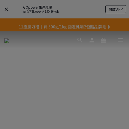
GOpower果果能量
開啟 APP
結帳輸入優惠代碼【gopower】享全單95折優惠！
首次下載 App 送 $50 購物金
11歲慶好禮｜買 500g/1kg 指定乳清2包贈品牌毛巾
果果11歲慶｜App 下單享 5% 購物金回饋
果果11歲慶｜App 下單享 5% 購物金回饋