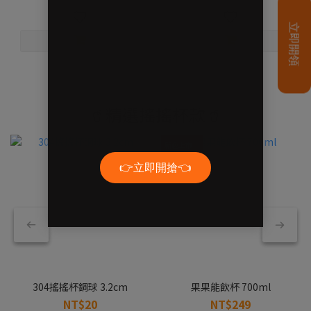
🥤精選搖搖杯款🥤
新色上市！
304搖搖杯鋼球 3.2cm
果果能飲杯 700ml
NT$20
NT$249